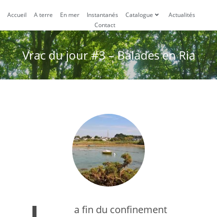
Accueil
A terre
En mer
Instantanés
Catalogue
Actualités
Contact
Vrac du jour #3 – Balades en Ria
a fin du confinement