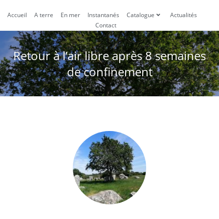
Accueil
A terre
En mer
Instantanés
Catalogue
Actualités
Contact
Retour à l’air libre après 8 semaines
de confinement