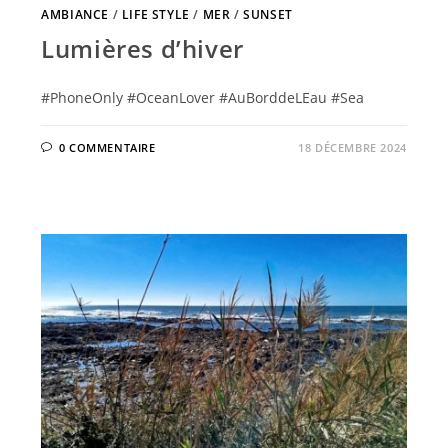
AMBIANCE
/
LIFE STYLE
/
MER
/
SUNSET
Lumières d’hiver
#PhoneOnly #OceanLover #AuBorddeLEau #Sea
0 COMMENTAIRE
18 DÉCEMBRE 2024