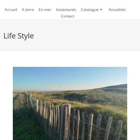
Accueil
A terre
En mer
Instantanés
Catalogue
Actualités
Contact
Life Style