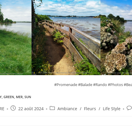
#Promenade #Balade #Rando #Photos #Bea
Y
,
GREEN
,
MER
,
SUN
IRE
22 août 2024
Ambiance
/
Fleurs
/
Life Style