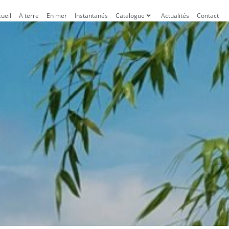
ueil
A terre
En mer
Instantanés
Catalogue
Actualités
Contact