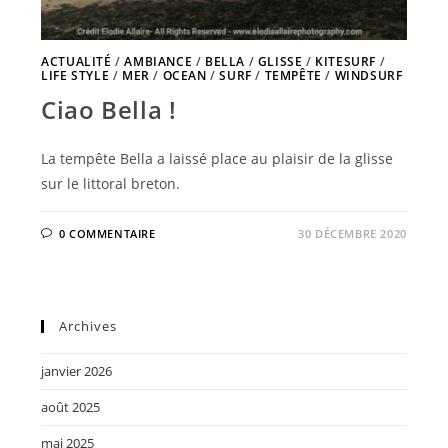
ACTUALITÉ
/
AMBIANCE
/
BELLA
/
GLISSE
/
KITESURF
/
LIFE STYLE
/
MER
/
OCEAN
/
SURF
/
TEMPÊTE
/
WINDSURF
Ciao Bella !
La tempête Bella a laissé place au plaisir de la glisse
sur le littoral breton.
0 COMMENTAIRE
30 DÉCEMBRE 2020
Archives
janvier 2026
août 2025
mai 2025