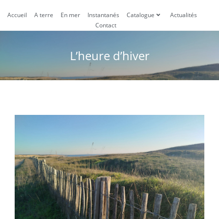
Accueil
A terre
En mer
Instantanés
Catalogue
Actualités
Contact
L’heure d’hiver