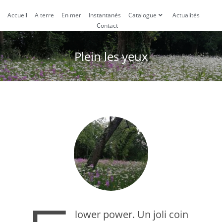
Accueil
A terre
En mer
Instantanés
Catalogue
Actualités
Contact
Plein les yeux
lower power. Un joli coin