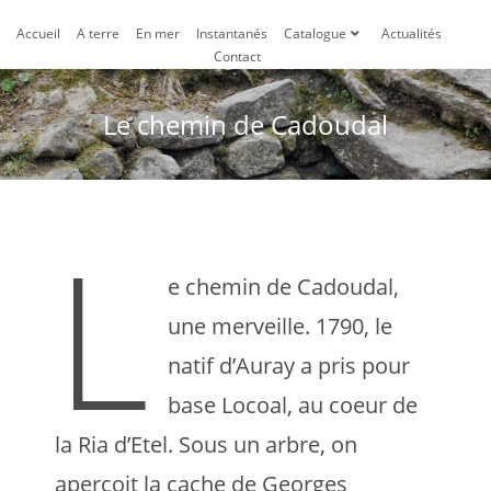
Accueil
A terre
En mer
Instantanés
Catalogue
Actualités
Contact
Le chemin de Cadoudal
L
e chemin de Cadoudal,
une merveille. 1790, le
natif d’Auray a pris pour
base Locoal, au coeur de
la Ria d’Etel. Sous un arbre, on
aperçoit la cache de Georges