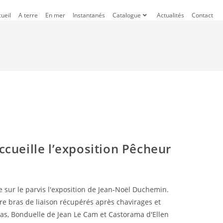
ueil
A terre
En mer
Instantanés
Catalogue
Actualités
Contact
accueille l’exposition Pêcheur
lle sur le parvis l'exposition de Jean-Noël Duchemin.
e bras de liaison récupérés après chavirages et
, Bonduelle de Jean Le Cam et Castorama d'Ellen