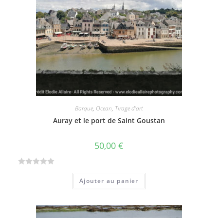
Barque
,
Ocean
,
Tirage d'art
Auray et le port de Saint Goustan
50,00
€
N
Ajouter au panier
o
t
e
0