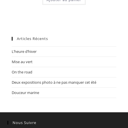
o
t
e
0
s
u
Articles Récents
r
5
L’heure d’hiver
Mise au vert
On the road
Deux expositions photo à ne pas manquer cet été
Douceur marine
Nous Suivre